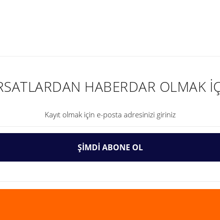
nularda yetersiz gördüğünüz noktaları öneri formunu kullanarak tarafımıza ilet
IRSATLARDAN HABERDAR OLMAK İÇ
ŞİMDİ ABONE OL
Gönder