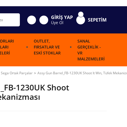
GİRİŞ YAP
SEPETİM
Üye Ol
ORLARI
OUTLET,
SANAL
LARI
FIRSATLAR VE
GERÇEKLIK -
LERI
ESKI STOKLAR
VR
MALZEMELERI
Sega Ortak Parçalar
Assy Gun Barrel_FB-1230UK Shoot It Win, Tüfek Mekani
l_FB-1230UK Shoot
Mekanizması