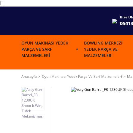
Bize Ul
0541
OYUN MAKINASI YEDEK
BOWLING MERKEZI
PARÇA VE SARF
YEDEK PARÇA VE
MALZEMELERI
MALZEMELERI
Anasayfa
Oyun Makinası Yedek Parça Ve Sarf Malzemeleri
Mar