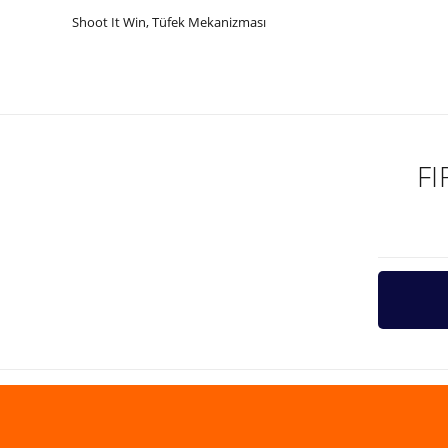
Shoot It Win, Tüfek Mekanizması
Bu ürünün fiyat bilgisi, resim, ürün açıklamalarında ve diğer ko
Görüş ve önerileriniz için teşekkür ederiz.
Ürün resmi kalitesiz, bozuk veya görüntülenemiyor.
Ürün açıklamasında eksik bilgiler bulunuyor.
F
Ürün bilgilerinde hatalar bulunuyor.
Ürün fiyatı diğer sitelerden daha pahalı.
Bu ürüne benzer farklı alternatifler olmalı.