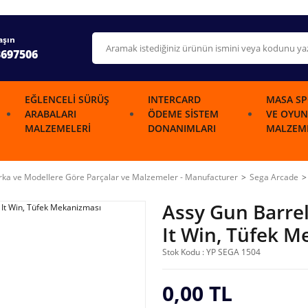
aşın
3697506
EĞLENCELI SÜRÜŞ
INTERCARD
MASA SP
ARABALARI
ÖDEME SISTEM
VE OYUN
MALZEMELERI
DONANIMLARI
MALZEME
ka ve Modellere Göre Parçalar ve Malzemeler - Manufacturer
Sega Arcade
Assy Gun Barre
It Win, Tüfek 
Stok Kodu : YP SEGA 1504
0,00 TL