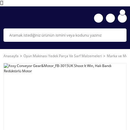
Anasayfa
Oyun Makinası Yedek Parça Ve Sarf Malzemeleri
Marka ve Mode