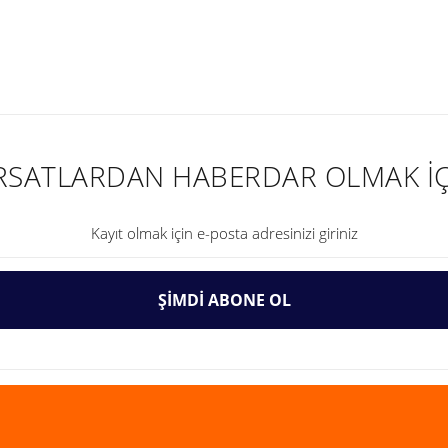
nularda yetersiz gördüğünüz noktaları öneri formunu kullanarak tarafımıza ilet
IRSATLARDAN HABERDAR OLMAK İÇ
ŞİMDİ ABONE OL
Gönder