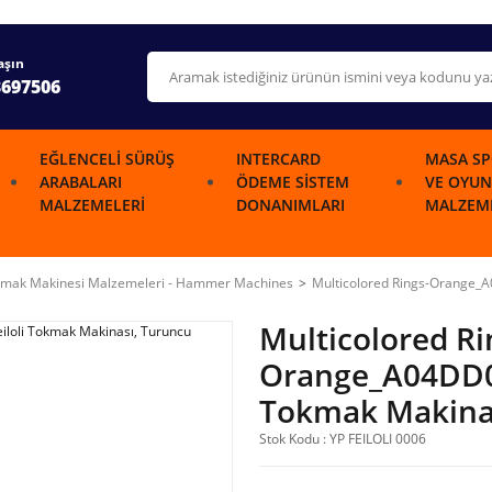
aşın
3697506
EĞLENCELI SÜRÜŞ
INTERCARD
MASA SP
ARABALARI
ÖDEME SISTEM
VE OYUN
MALZEMELERI
DONANIMLARI
MALZEME
mak Makinesi Malzemeleri - Hammer Machines
Multicolored Rings-Orange_
Multicolored Ri
Orange_A04DD00
Tokmak Makinas
Stok Kodu : YP FEILOLI 0006