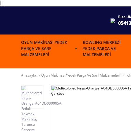
Bize Ul
0541
OYUN MAKINASI YEDEK
BOWLING MERKEZI
PARÇA VE SARF
YEDEK PARÇA VE
MALZEMELERI
MALZEMELERI
Anasayfa
Oyun Makinası Yedek Parça Ve Sarf Malzemeleri
Tok