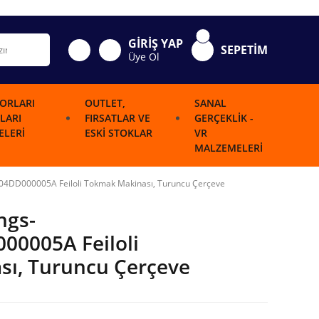
GİRİŞ YAP
SEPETİM
Üye Ol
ORLARI
OUTLET,
SANAL
LARI
FIRSATLAR VE
GERÇEKLIK -
LERI
ESKI STOKLAR
VR
MALZEMELERI
A04DD000005A Feiloli Tokmak Makinası, Turuncu Çerçeve
ngs-
0005A Feiloli
ı, Turuncu Çerçeve