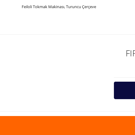
Feiloli Tokmak Makinası, Turuncu Çerçeve
Bu ürünün fiyat bilgisi, resim, ürün açıklamalarında ve diğer ko
Görüş ve önerileriniz için teşekkür ederiz.
Ürün resmi kalitesiz, bozuk veya görüntülenemiyor.
Ürün açıklamasında eksik bilgiler bulunuyor.
F
Ürün bilgilerinde hatalar bulunuyor.
Ürün fiyatı diğer sitelerden daha pahalı.
Bu ürüne benzer farklı alternatifler olmalı.