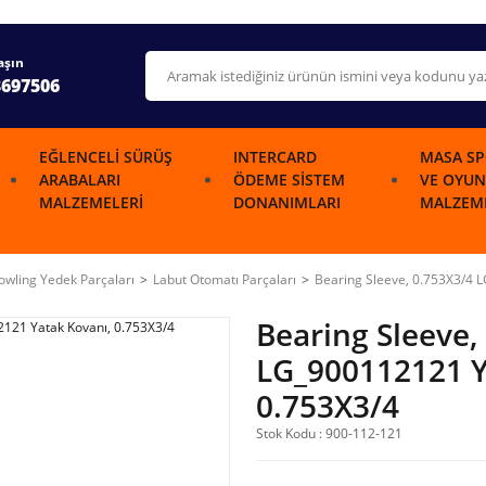
aşın
3697506
EĞLENCELI SÜRÜŞ
INTERCARD
MASA SP
ARABALARI
ÖDEME SISTEM
VE OYUN
MALZEMELERI
DONANIMLARI
MALZEME
wling Yedek Parçaları
Labut Otomatı Parçaları
Bearing Sleeve, 0.753X3/4 
Bearing Sleeve,
LG_900112121 Y
0.753X3/4
Stok Kodu : 900-112-121