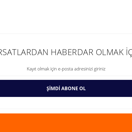
nularda yetersiz gördüğünüz noktaları öneri formunu kullanarak tarafımıza ilet
IRSATLARDAN HABERDAR OLMAK İÇ
ŞİMDİ ABONE OL
Gönder