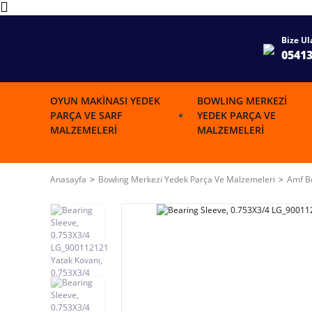
Bize Ul
0541
OYUN MAKINASI YEDEK
BOWLING MERKEZI
PARÇA VE SARF
YEDEK PARÇA VE
MALZEMELERI
MALZEMELERI
Anasayfa
Bowlıng Merkezi Yedek Parça Ve Malzemeleri
Amf Bo