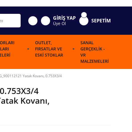
GİRİŞ YAP
SEPETİM
Üye Ol
ORLARI
OUTLET,
SANAL
LARI
FIRSATLAR VE
GERÇEKLIK -
LERI
ESKI STOKLAR
VR
MALZEMELERI
LG_900112121 Yatak Kovanı, 0.753X3/4
 0.753X3/4
atak Kovanı,