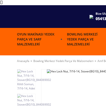
Bize Ul
0541
OYUN MAKINASI YEDEK
BOWLING MERKEZI
PARÇA VE SARF
YEDEK PARÇA VE
MALZEMELERI
MALZEMELERI
Anasayfa
Bowlıng Merkezi Yedek Parça Ve Malzemeleri
Amf Bo