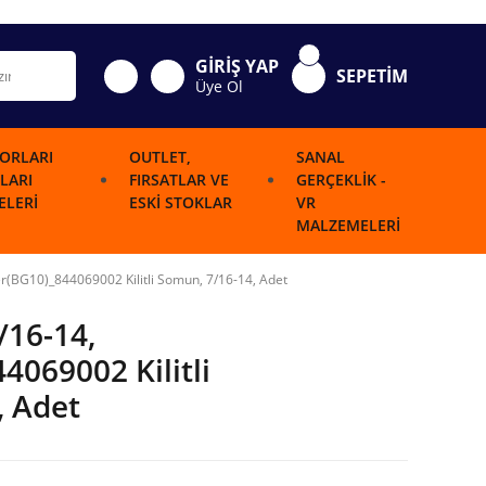
GİRİŞ YAP
SEPETİM
Üye Ol
ORLARI
OUTLET,
SANAL
LARI
FIRSATLAR VE
GERÇEKLIK -
LERI
ESKI STOKLAR
VR
MALZEMELERI
er(BG10)_844069002 Kilitli Somun, 7/16-14, Adet
/16-14,
4069002 Kilitli
, Adet