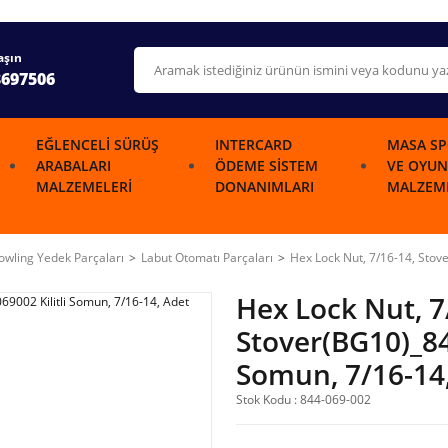
aşın
3697506
EĞLENCELI SÜRÜŞ
INTERCARD
MASA SP
ARABALARI
ÖDEME SISTEM
VE OYUN
MALZEMELERI
DONANIMLARI
MALZEME
wling Yedek Parçaları
Labut Otomatı Parçaları
Hex Lock Nut, 7/16-14, Stov
Hex Lock Nut, 7
Stover(BG10)_84
Somun, 7/16-14
Stok Kodu : 844-069-002