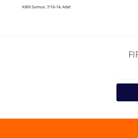
Kilitli Somun, 7/16-14, Adet
Bu ürünün fiyat bilgisi, resim, ürün açıklamalarında ve diğer ko
Görüş ve önerileriniz için teşekkür ederiz.
Ürün resmi kalitesiz, bozuk veya görüntülenemiyor.
Ürün açıklamasında eksik bilgiler bulunuyor.
F
Ürün bilgilerinde hatalar bulunuyor.
Ürün fiyatı diğer sitelerden daha pahalı.
Bu ürüne benzer farklı alternatifler olmalı.