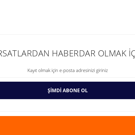
nularda yetersiz gördüğünüz noktaları öneri formunu kullanarak tarafımıza ilet
IRSATLARDAN HABERDAR OLMAK İÇ
ŞİMDİ ABONE OL
Gönder