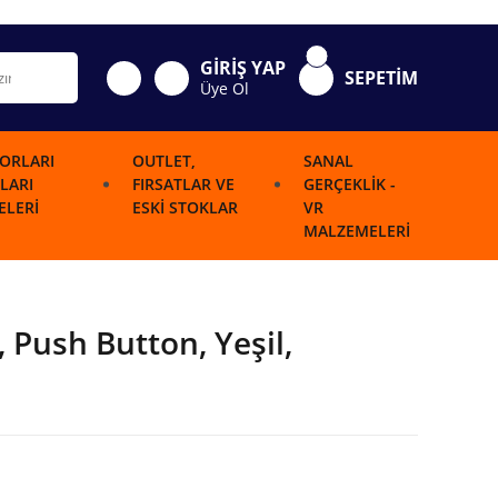
GİRİŞ YAP
SEPETİM
Üye Ol
ORLARI
OUTLET,
SANAL
LARI
FIRSATLAR VE
GERÇEKLIK -
LERI
ESKI STOKLAR
VR
MALZEMELERI
Push Button, Yeşil,