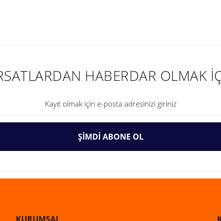
nularda yetersiz gördüğünüz noktaları öneri formunu kullanarak tarafımıza ilet
IRSATLARDAN HABERDAR OLMAK İÇ
ŞİMDİ ABONE OL
Gönder
KURUMSAL