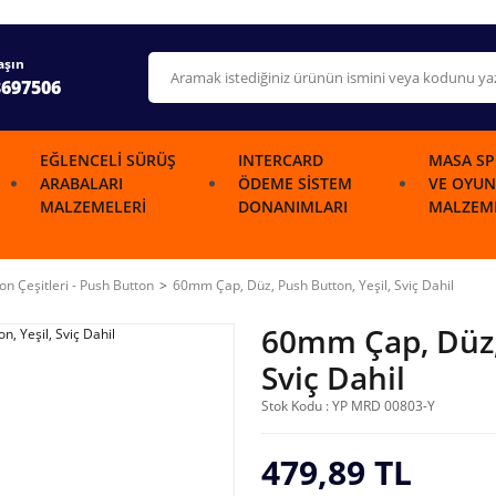
aşın
3697506
EĞLENCELI SÜRÜŞ
INTERCARD
MASA SP
ARABALARI
ÖDEME SISTEM
VE OYUN
MALZEMELERI
DONANIMLARI
MALZEME
on Çeşitleri - Push Button
60mm Çap, Düz, Push Button, Yeşil, Sviç Dahil
60mm Çap, Düz, 
Sviç Dahil
Stok Kodu : YP MRD 00803-Y
479,89 TL