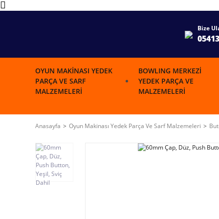
Bize Ul
0541
OYUN MAKINASI YEDEK
BOWLING MERKEZI
PARÇA VE SARF
YEDEK PARÇA VE
MALZEMELERI
MALZEMELERI
Anasayfa
Oyun Makinası Yedek Parça Ve Sarf Malzemeleri
But