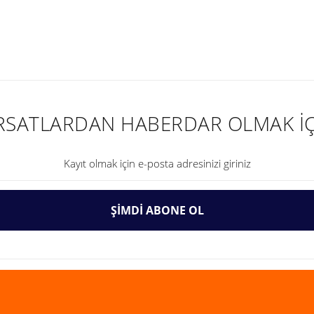
nularda yetersiz gördüğünüz noktaları öneri formunu kullanarak tarafımıza ilet
IRSATLARDAN HABERDAR OLMAK İÇ
ŞİMDİ ABONE OL
Gönder