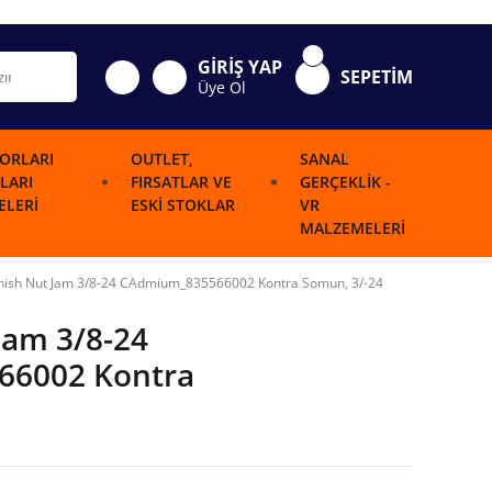
GİRİŞ YAP
SEPETİM
Üye Ol
ORLARI
OUTLET,
SANAL
LARI
FIRSATLAR VE
GERÇEKLIK -
LERI
ESKI STOKLAR
VR
MALZEMELERI
nish Nut Jam 3/8-24 CAdmium_835566002 Kontra Somun, 3/-24
Jam 3/8-24
6002 Kontra