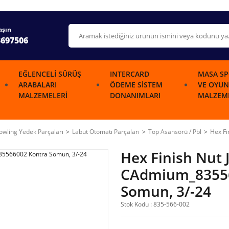
aşın
3697506
EĞLENCELI SÜRÜŞ
INTERCARD
MASA SP
ARABALARI
ÖDEME SISTEM
VE OYUN
MALZEMELERI
DONANIMLARI
MALZEME
wling Yedek Parçaları
Labut Otomatı Parçaları
Top Asansörü / Pbl
Hex Fi
Hex Finish Nut 
CAdmium_83556
Somun, 3/-24
Stok Kodu : 835-566-002