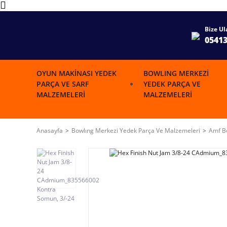
Bize Ul
0541
OYUN MAKINASI YEDEK
BOWLING MERKEZI
PARÇA VE SARF
YEDEK PARÇA VE
MALZEMELERI
MALZEMELERI
Anasayfa
Bowlıng Merkezi Yedek Parça Ve Malzemeleri
Amf Bo