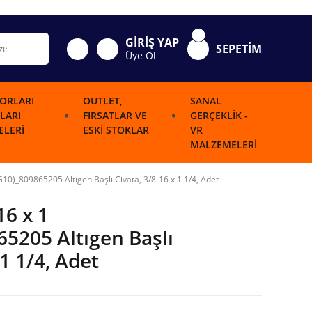
GİRİŞ YAP
SEPETİM
Üye Ol
ORLARI
OUTLET,
SANAL
LARI
FIRSATLAR VE
GERÇEKLIK -
LERI
ESKI STOKLAR
VR
MALZEMELERI
10)_809865205 Altıgen Başlı Civata, 3/8-16 x 1 1/4, Adet
16 x 1
5205 Altıgen Başlı
 1 1/4, Adet