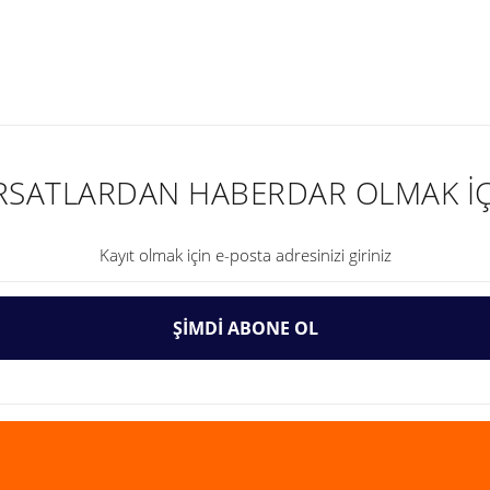
nularda yetersiz gördüğünüz noktaları öneri formunu kullanarak tarafımıza ilet
IRSATLARDAN HABERDAR OLMAK İÇ
ŞİMDİ ABONE OL
Gönder