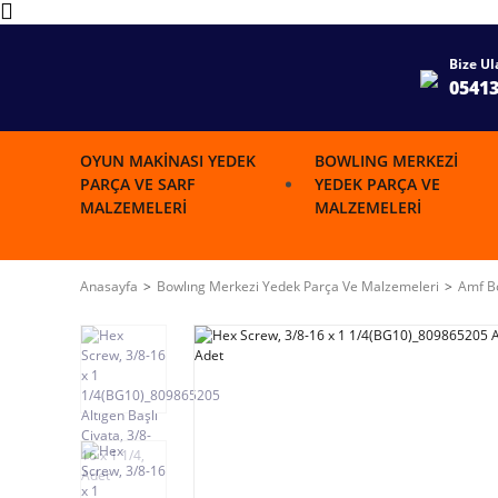
Bize Ul
0541
OYUN MAKINASI YEDEK
BOWLING MERKEZI
PARÇA VE SARF
YEDEK PARÇA VE
MALZEMELERI
MALZEMELERI
Anasayfa
Bowlıng Merkezi Yedek Parça Ve Malzemeleri
Amf Bo