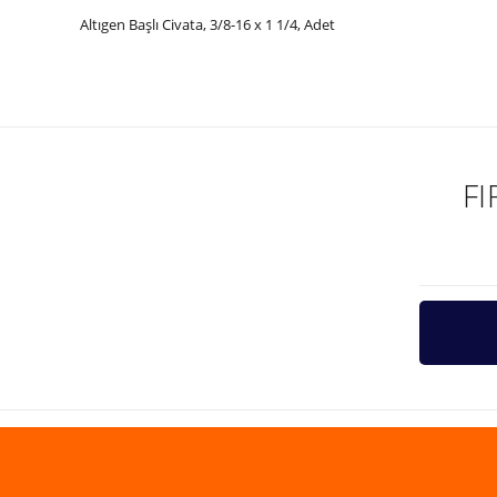
Altıgen Başlı Civata, 3/8-16 x 1 1/4, Adet
Bu ürünün fiyat bilgisi, resim, ürün açıklamalarında ve diğer ko
Görüş ve önerileriniz için teşekkür ederiz.
Ürün resmi kalitesiz, bozuk veya görüntülenemiyor.
Ürün açıklamasında eksik bilgiler bulunuyor.
F
Ürün bilgilerinde hatalar bulunuyor.
Ürün fiyatı diğer sitelerden daha pahalı.
Bu ürüne benzer farklı alternatifler olmalı.