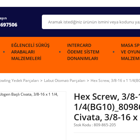
aşın
3697506
EĞLENCELI SÜRÜŞ
INTERCARD
MASA SP
ARABALARI
ÖDEME SISTEM
VE OYUN
MALZEMELERI
DONANIMLARI
MALZEME
wling Yedek Parçaları
Labut Otomatı Parçaları
Hex Screw, 3/8-16 x 1 1/4(BG
Hex Screw, 3/8-
1/4(BG10)_80986
Civata, 3/8-16 x
Stok Kodu : 809-865-205