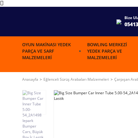
Bize Ul
0541
OYUN MAKINASI YEDEK
BOWLING MERKEZI
PARÇA VE SARF
YEDEK PARÇA VE
MALZEMELERI
MALZEMELERI
Anasayfa
Eğlenceli Sürüş Arabaları Malzemeleri
Çarpışan Ara