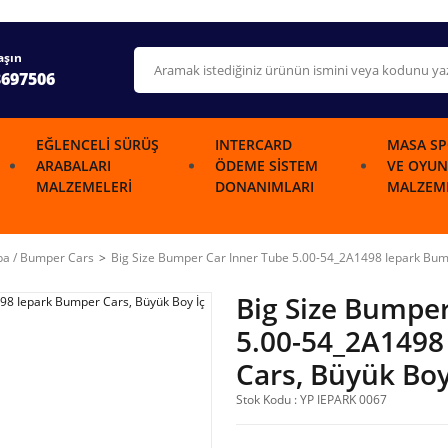
aşın
3697506
EĞLENCELI SÜRÜŞ
INTERCARD
MASA SP
ARABALARI
ÖDEME SISTEM
VE OYUN
MALZEMELERI
DONANIMLARI
MALZEME
ba / Bumper Cars
Big Size Bumper Car Inner Tube 5.00-54_2A1498 Iepark Bump
Big Size Bumper
5.00-54_2A1498
Cars, Büyük Boy
Stok Kodu : YP IEPARK 0067