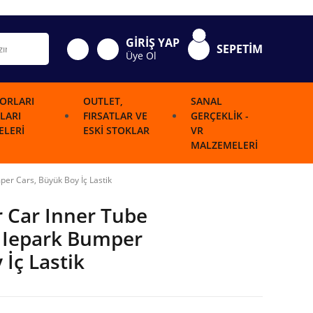
GİRİŞ YAP
SEPETİM
Üye Ol
ORLARI
OUTLET,
SANAL
LARI
FIRSATLAR VE
GERÇEKLIK -
LERI
ESKI STOKLAR
VR
MALZEMELERI
er Cars, Büyük Boy İç Lastik
 Car Inner Tube
 Iepark Bumper
 İç Lastik