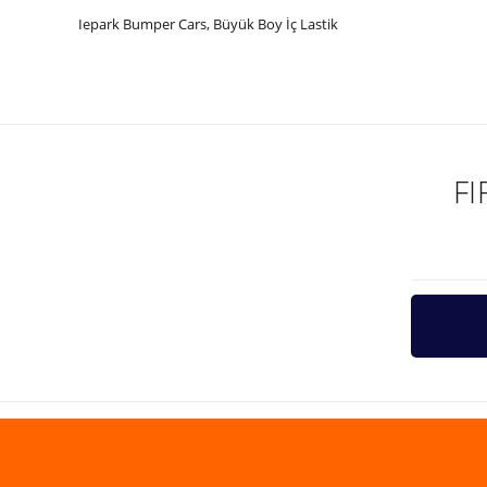
Iepark Bumper Cars, Büyük Boy İç Lastik
Bu ürünün fiyat bilgisi, resim, ürün açıklamalarında ve diğer ko
Görüş ve önerileriniz için teşekkür ederiz.
Ürün resmi kalitesiz, bozuk veya görüntülenemiyor.
Ürün açıklamasında eksik bilgiler bulunuyor.
F
Ürün bilgilerinde hatalar bulunuyor.
Ürün fiyatı diğer sitelerden daha pahalı.
Bu ürüne benzer farklı alternatifler olmalı.