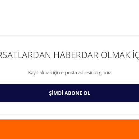
nularda yetersiz gördüğünüz noktaları öneri formunu kullanarak tarafımıza ilet
IRSATLARDAN HABERDAR OLMAK İÇ
ŞİMDİ ABONE OL
Gönder