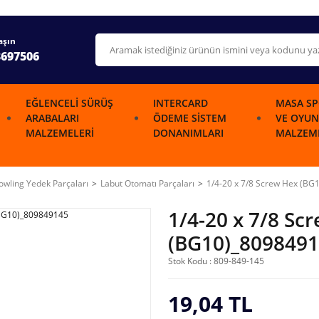
aşın
3697506
EĞLENCELI SÜRÜŞ
INTERCARD
MASA SP
ARABALARI
ÖDEME SISTEM
VE OYUN
MALZEMELERI
DONANIMLARI
MALZEME
wling Yedek Parçaları
Labut Otomatı Parçaları
1/4-20 x 7/8 Screw Hex (B
1/4-20 x 7/8 Sc
(BG10)_809849
Stok Kodu : 809-849-145
19,04 TL