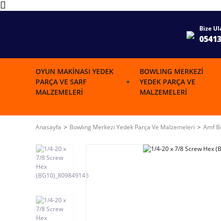
Bize Ul
0541
OYUN MAKINASI YEDEK
BOWLING MERKEZI
PARÇA VE SARF
YEDEK PARÇA VE
MALZEMELERI
MALZEMELERI
Anasayfa
Bowlıng Merkezi Yedek Parça Ve Malzemeleri
Amf Bo