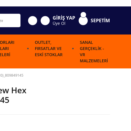
GİRİŞ YAP
SEPETİM
Üye Ol
ORLARI
OUTLET,
SANAL
LARI
FIRSATLAR VE
GERÇEKLIK -
LERI
ESKI STOKLAR
VR
MALZEMELERI
G10)_809849145
rew Hex
145