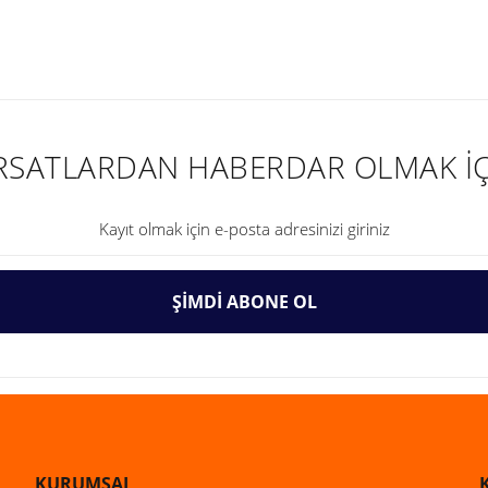
nularda yetersiz gördüğünüz noktaları öneri formunu kullanarak tarafımıza ilet
IRSATLARDAN HABERDAR OLMAK İÇ
ŞİMDİ ABONE OL
Gönder
KURUMSAL