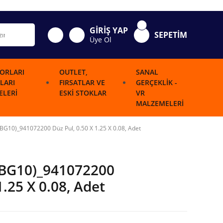
GİRİŞ YAP
SEPETİM
Üye Ol
ORLARI
OUTLET,
SANAL
LARI
FIRSATLAR VE
GERÇEKLIK -
LERI
ESKI STOKLAR
VR
MALZEMELERI
BG10)_941072200 Düz Pul, 0.50 X 1.25 X 0.08, Adet
(BG10)_941072200
1.25 X 0.08, Adet