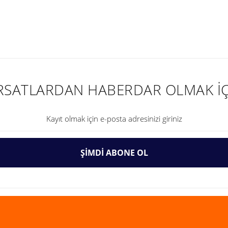
nularda yetersiz gördüğünüz noktaları öneri formunu kullanarak tarafımıza ilet
IRSATLARDAN HABERDAR OLMAK İÇ
ŞİMDİ ABONE OL
Gönder