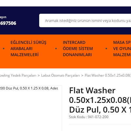
aşın
3697506
EĞLENCELI SÜRÜŞ
INTERCARD
MASA SP
ARABALARI
ÖDEME SISTEM
VE OYUN
MALZEMELERI
DONANIMLARI
MALZEME
wling Yedek Parçaları
Labut Otomatı Parçaları
Flat Washer 0.50x1.25x0.08(
Flat Washer
0.50x1.25x0.08
Düz Pul, 0.50 X 
Stok Kodu : 941-072-200