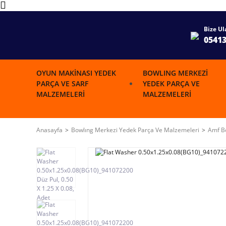
Bize Ul
0541
OYUN MAKINASI YEDEK
BOWLING MERKEZI
PARÇA VE SARF
YEDEK PARÇA VE
MALZEMELERI
MALZEMELERI
Anasayfa
Bowlıng Merkezi Yedek Parça Ve Malzemeleri
Amf Bo