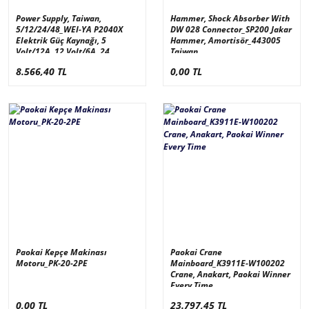
Power Supply, Taiwan,
Hammer, Shock Absorber With
5/12/24/48_WEI-YA P2040X
DW 028 Connector_SP200 Jakar
Elektrik Güç Kaynağı, 5
Hammer, Amortisör_443005
Volt/12A, 12 Volt/6A, 24
Taiwan
Volt/6A,48 Volt/6A-280 Watt
8.566,40 TL
0,00 TL
Paokai Kepçe Makinası
Paokai Crane
Motoru_PK-20-2PE
Mainboard_K3911E-W100202
Crane, Anakart, Paokai Winner
Every Time
0,00 TL
23.797,45 TL