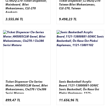
CL-002Q-270 Ticket Dispencer,
Ticket Dispencer_CL-002Q-270-
Mainboard_ Bilet
Taiwan Bilet Mekanizması,
Mekanizması, CLE-270
CLE-270, Taiwan
Anakartı
3.555,06 TL
9.498,23 TL
Ticket Dispencer Cle-Series
Sonic Basketball Acrylic
Motor_HH5005CLM Genel, Bilet
Board_1121-13800881-SONIC
Mekanizması, Cle270 / Cle386
Sonic Basketball, Ön Kasa Üst
Serisi Motoru
Pleksi Kaplaması, 1121-
13801102
899,47 TL
11.656,96 TL