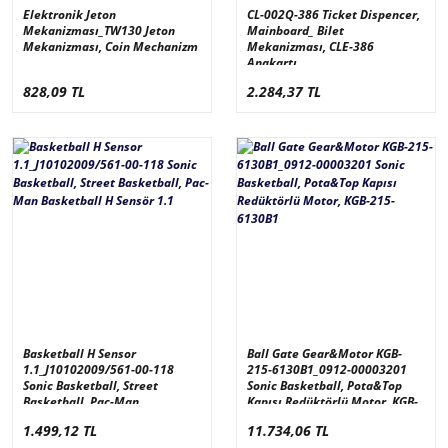
Elektronik Jeton
CL-002Q-386 Ticket Dispencer,
Mekanizması_TW130 Jeton
Mainboard_ Bilet
Mekanizması, Coin Mechanizm
Mekanizması, CLE-386
Anakartı
828,09 TL
2.284,37 TL
Basketball H Sensor
Ball Gate Gear&Motor KGB-
1.1_J10102009/561-00-118
215-6130B1_0912-00003201
Sonic Basketball, Street
Sonic Basketball, Pota&Top
Basketball, Pac-Man
Kapısı Redüktörlü Motor, KGB-
Basketball H Sensör 1.1
215-6130B1
1.499,12 TL
11.734,06 TL