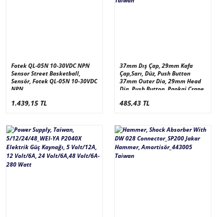
Fotek QL-05N 10-30VDC NPN
37mm Dış Çap, 29mm Kafa
Sensor Street Basketball,
Çap,Sarı, Düz, Push Button
Sensör, Fotek QL-05N 10-30VDC
37mm Outer Dia, 29mm Head
NPN
Dia, Push Button, Paokai Crane
Butonu, Taiwan
1.439,15 TL
485,43 TL