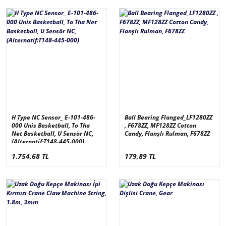
H Type NC Sensor_ E-101-486-
Ball Bearing Flanged_LF1280ZZ
000 Unis Basketball, To Tha
, F678ZZ, MF128ZZ Cotton
Net Basketball, U Sensör NC,
Candy, Flanşlı Rulman, F678ZZ
(Alternatif:T148-445-000)
1.754,68 TL
179,89 TL