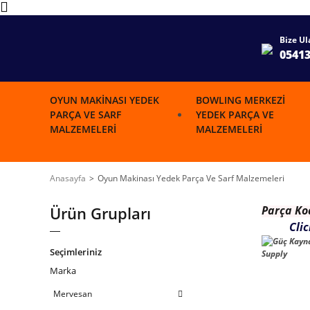
Bize Ul
0541
OYUN MAKINASI YEDEK
BOWLING MERKEZI
PARÇA VE SARF
YEDEK PARÇA VE
MALZEMELERI
MALZEMELERI
Anasayfa
Oyun Makinası Yedek Parça Ve Sarf Malzemeleri
Ürün Grupları
Parça K
o
Cli
Seçimleriniz
Marka
Mervesan