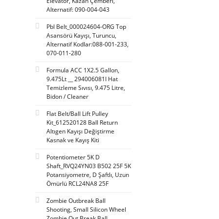
Elevatör, Kazan Çemberi,
Bobs Space Racers (35)
Alternatif: 090-004-043
Deltronic Labs (35)
Pbl Belt_000024604-ORG Top
Asansörü Kayışı, Turuncu,
Feiloli (35)
Alternatif Kodlar:088-001-233,
Flying Animation (29)
070-011-280
Jennison Games (29)
Formula ACC 1X2.5 Gallon,
9.475Lt __ 294006081I Hat
Max Game (28)
Temizleme Sıvısı, 9.475 Litre,
Bidon / Cleaner
Sam Leisure (25)
Saint-Fun (20)
Flat Belt/Ball Lift Pulley
Kit_612520128 Ball Return
Taiwan (20)
Altıgen Kayışı Değiştirme
Kasnak ve Kayış Kiti
Meridyen (17)
Potentiometer 5K D
Yda Games (17)
Shaft_RVQ24YN03 B502 25F 5K
Mean Well (15)
Potansiyometre, D Şaftlı, Uzun
Ömürlü RCL24NA8 25F
Epark (13)
Zombie Outbreak Ball
Kalkomat (12)
Shooting, Small Silicon Wheel
Zombie Out Break Ball
Team Play (11)