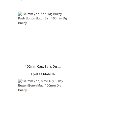
Wik (2)
Hua Tai Bai Shun (1)
IE Park (1)
Mervesan (1)
Pan Amusement (1)
100mm Çap, Sarı, Dış ...
Fiyat :
314,22 TL