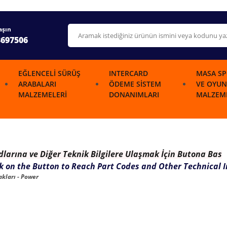
aşın
3697506
EĞLENCELI SÜRÜŞ
INTERCARD
MASA SP
ARABALARI
ÖDEME SISTEM
VE OYUN
MALZEMELERI
DONANIMLARI
MALZEME
dlarına ve Diğer Teknik Bilgilere Ulaşmak İçin Butona Bas
ck on the Button to Reach Part Codes and Other Technical 