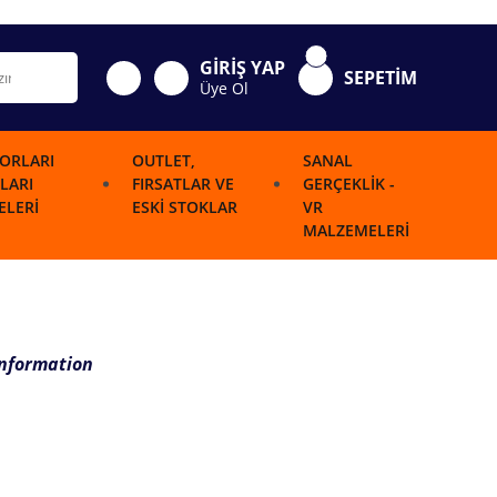
GİRİŞ YAP
SEPETİM
Üye Ol
ORLARI
OUTLET,
SANAL
LARI
FIRSATLAR VE
GERÇEKLIK -
LERI
ESKI STOKLAR
VR
MALZEMELERI
Information