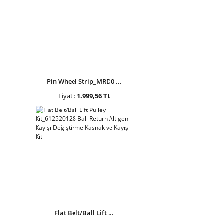
Pin Wheel Strip_MRD0 ...
Fiyat :
1.999,56 TL
Flat Belt/Ball Lift ...