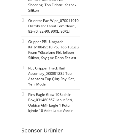
Shooting, Top Fırlatıcı Kasnak
Coastal Amusement (10)
Silikon
America (9)
Orientor Pan Wipe_070011910
Distribütör Labut Temizleyici,
Nitto Fun (9)
82-70, 82-90, 90XL, 90XLI
Super Wing (9)
Gripper PBL Upgrade
Italy (8)
Kit_610049510 Pbl, Top Tutucu
Kısım Yükseltme Kiti, Jelibon
Cogan (7)
Silikon, Kayış ve Daha Fazlası
Ritter Poland (7)
Pbl, Gripper Track Rail
Hp (5)
Assembly_088001235 Top
Asansörü Top Çıkış Rayı Seti,
Korea (5)
Yeni Model
Magic Play (4)
Pins Eagle Glow 10Each In
Box_031480567 Labut Seti,
Elmac (3)
Qubica AMF Eagle 1 Kutu
Qubica AMF (3)
İçinde 10 Adet Labut Vardır
Tong Li Animation (3)
Suzo Happ (2)
Sponsor Ürünler