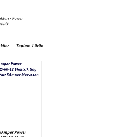
kları - Power
upply
kiler
Toplam 1 ürün
 5Amper Power