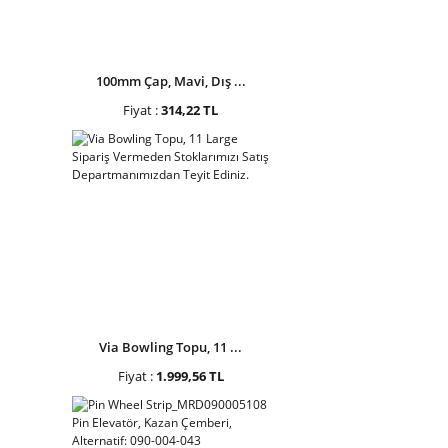
100mm Çap, Mavi, Dış ...
Fiyat :
314,22 TL
Via Bowling Topu, 11 ...
Fiyat :
1.999,56 TL