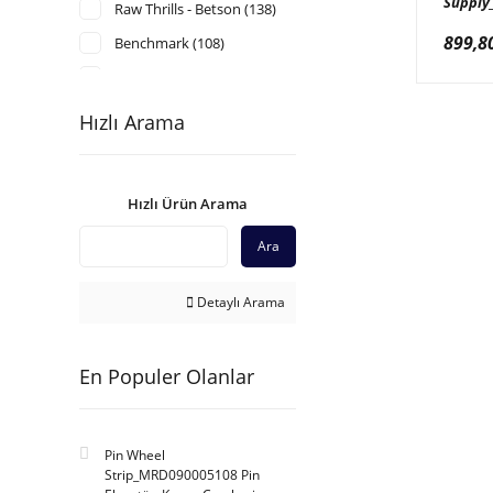
Supply
Raw Thrills - Betson (138)
Elektri
899,8
12Volt
Benchmark (108)
Komuse Korea (103)
Tecway - Mecpower (102)
Hızlı Arama
Wahlap (90)
Ace Amusement (84)
Hızlı Ürün Arama
China (66)
Ara
Lai Games - Helix (63)
Jakar Pl. (56)
Detaylı Arama
Adrenaline Amusement
(55)
Andamiro (52)
En Populer Olanlar
Taito & Youngbae (52)
Namco (47)
Pin Wheel
M-Sky (46)
Strip_MRD090005108 Pin