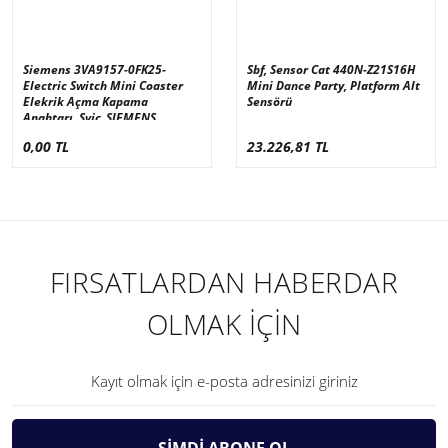
Siemens 3VA9157-0FK25-
Sbf, Sensor Cat 440N-Z21S16H
Electric Switch Mini Coaster
Mini Dance Party, Platform Alt
Elekrik Açma Kapama
Sensörü
Anahtarı, Sviç_SIEMENS
3VA9157-0FK25
0,00 TL
23.226,81 TL
FIRSATLARDAN HABERDAR
OLMAK İÇİN