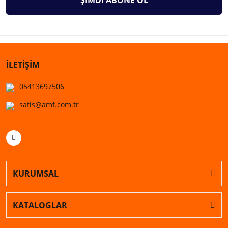
ŞİMDİ ABONE OL
İLETİŞİM
05413697506
satis@amf.com.tr
KURUMSAL
KATALOGLAR