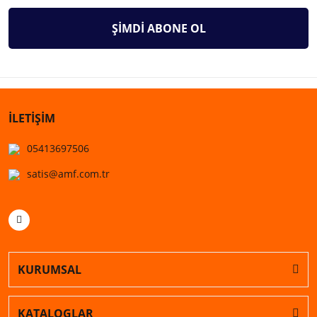
ŞİMDİ ABONE OL
İLETİŞİM
05413697506
satis@amf.com.tr
KURUMSAL
KATALOGLAR