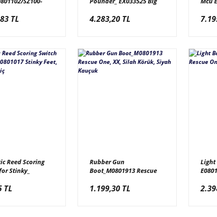
0801102/SZ100-
Pounder_ EX033525 Big
Mcu 
 Strike Zone,
Dog, Sensör
Rescu
,83 TL
4.283,20 TL
7.19
orlama Sensörü,
Epro
001-004
ic Reed Scoring
Rubber Gun
Light
for Stinky_
Boot_M0801913 Rescue
E0801
7 Stinky Feet,
One, XX, Silah Körük,
Led I
5 TL
1.199,30 TL
2.39
ik Sviç
Siyah Kauçuk