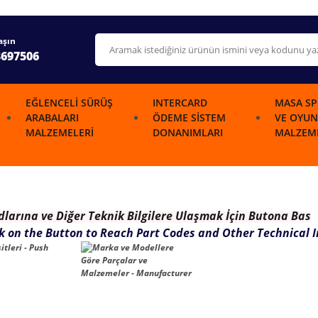
aşın
3697506
EĞLENCELI SÜRÜŞ
INTERCARD
MASA SP
ARABALARI
ÖDEME SISTEM
VE OYUN
MALZEMELERI
DONANIMLARI
MALZEME
dlarına ve Diğer Teknik Bilgilere Ulaşmak İçin Butona Bas
ck on the Button to Reach Part Codes and Other Technical 