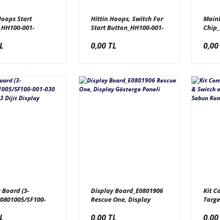
Hoops Start
Hittin Hoops, Switch For
Main
_HH100-001-
Start Button_HH100-001-
Chip_
00918 Hittin
01 Hittin Hoops, Sviç,
Feet,
L
0,00 TL
0,00
Start Butonu,
Start Butonu İçin, HH100-
arı Düz Buton
001-017/E0800911
 Board (3-
Display Board_E0801906
Kit C
E0801005/SF100-
Rescue One, Display
Targe
 Stinky Feet, 3
Gösterge Paneli
w/Cov
L
0,00 TL
0,00
isplay
Hede