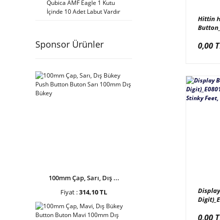
Qubica AMF Eagle 1 Kutu
Qubica AMF (3)
İçinde 10 Adet Labut Vardır
Hittin 
Tong Li Animation (3)
Button
027/E08
Suzo Happ (2)
Sponsor Ürünler
0,00 T
Hoops 
45mm S
Wik (2)
Hua Tai Bai Shun (1)
IE Park (1)
Mervesan (1)
Pan Amusement (1)
100mm Çap, Sarı, Dış ...
Display
Fiyat :
314,10 TL
Digit)_
001-030
0,00 T
Dijit D