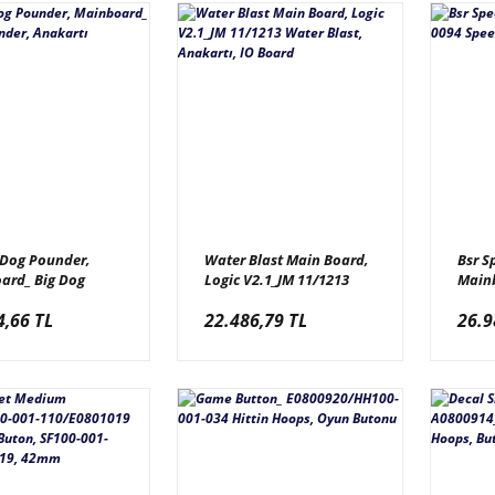
 Dog Pounder,
Water Blast Main Board,
Bsr S
ard_ Big Dog
Logic V2.1_JM 11/1213
Main
r, Anakartı
Water Blast, Anakartı, IO
Speed
4,66 TL
22.486,79 TL
26.9
Board