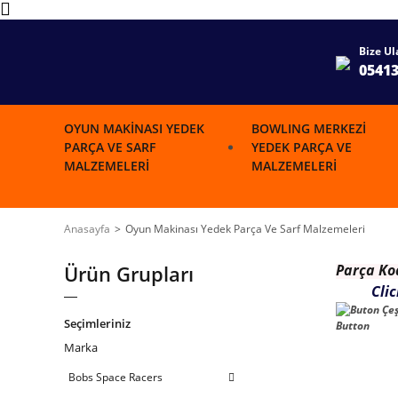
Bize Ul
0541
OYUN MAKINASI YEDEK
BOWLING MERKEZI
PARÇA VE SARF
YEDEK PARÇA VE
MALZEMELERI
MALZEMELERI
Anasayfa
Oyun Makinası Yedek Parça Ve Sarf Malzemeleri
Ürün Grupları
Parça K
o
Cli
Seçimleriniz
Marka
Bobs Space Racers