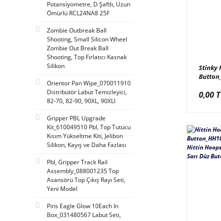
Mean Well (15)
Potansiyometre, D Şaftlı, Uzun
Ömürlü RCL24NA8 25F
Epark (13)
Zombie Outbreak Ball
Kalkomat (12)
Shooting, Small Silicon Wheel
Zombie Out Break Ball
Team Play (11)
Shooting, Top Fırlatıcı Kasnak
Coastal Amusement (10)
Silikon
Stinky
Button
America (9)
Orientor Pan Wipe_070011910
110/E08
Distribütör Labut Temizleyici,
0,00 T
Nitto Fun (9)
Buton, 
82-70, 82-90, 90XL, 90XLI
110/E0
Super Wing (9)
Gripper PBL Upgrade
Italy (8)
Kit_610049510 Pbl, Top Tutucu
Kısım Yükseltme Kiti, Jelibon
Cogan (7)
Silikon, Kayış ve Daha Fazlası
Ritter Poland (7)
Pbl, Gripper Track Rail
Hp (5)
Assembly_088001235 Top
Asansörü Top Çıkış Rayı Seti,
Korea (5)
Yeni Model
Magic Play (4)
Pins Eagle Glow 10Each In
Box_031480567 Labut Seti,
Elmac (3)