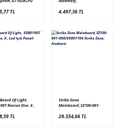
Eprom_GT102ACPU
Assembly_
e One, Oyun
E0800924/HH100-001-040
5,77 TL
4.497,36 TL
mu GT102ACPU
Hittin Hoops,Alıcı Verici
Sensör Seti
 Board Of Light_
Strike Zone
907 Rescue One, X ,
Mainboard_SZ100-001-
şık Paneli
008/E0801104 Strike
8,59 TL
28.554,66 TL
Zone, Anakartı