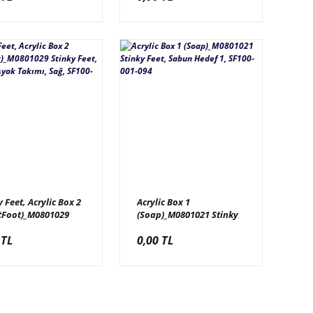
Komple
y Feet, Acrylic Box 2
Acrylic Box 1
tFoot)_M0801029
(Soap)_M0801021 Stinky
y Feet, Sensörlü
Feet, Sabun Hedef 1,
 TL
0,00 TL
Takımı, Sağ, SF100-
SF100-001-094
05