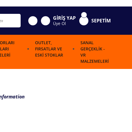
GİRİŞ YAP
SEPETİM
Üye Ol
ORLARI
OUTLET,
SANAL
LARI
FIRSATLAR VE
GERÇEKLIK -
LERI
ESKI STOKLAR
VR
MALZEMELERI
Information