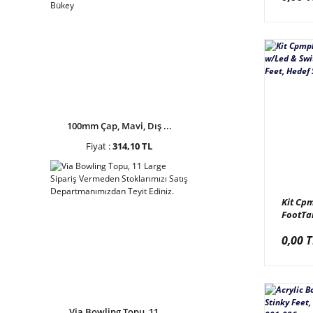
100mm Çap, Mavi, Dış ...
Fiyat :
314,10 TL
Kit Cp
FootTa
Switch
0,00 T
Feet, H
Kompl
Via Bowling Topu, 11 ...