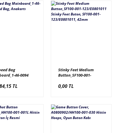
peed Bag
Stinky Feet Medium
board_1-46-0094
Button_SF100-001-
 Bag, Anakartı
123/E0801011 Stinky Feet
84,15 TL
0,00 TL
Buton, SF100-001-
123/E0801011, 42mm