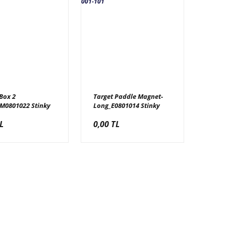
 Box 2
Target Paddle Magnet-
_M0801022 Stinky
Long_E0801014 Stinky
abun Hedef 2,
Feet, _SF100-001-101
L
0,00 TL
001-096