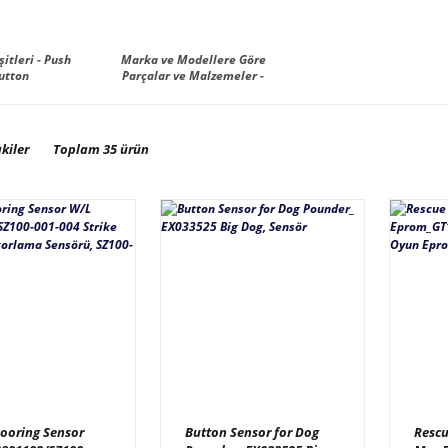
itleri - Push
Marka ve Modellere Göre
utton
Parçalar ve Malzemeler -
Manufacturer
kiler
Toplam 35 ürün
cooring Sensor
Button Sensor for Dog
Resc