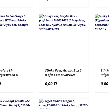
mplete Lh
Stinky Feet, Acrylic Box 2
Stink
rget w/Led &
(LeftFoot)_M0801028
(Righ
 W/Cover Stinky
Stinky Feet, Sensörlü
Stink
L
0,00 TL
0,00
edef Sol Ayak Seti
Ayak İç Takımı, Sol Ayak,
Ayak 
e
SF100-001-104
001-1