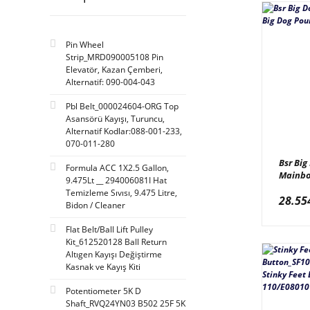
Taito & Youngbae (52)
Namco (47)
Pin Wheel
M-Sky (46)
Strip_MRD090005108 Pin
Elevatör, Kazan Çemberi,
Bobs Space Racers (35)
Alternatif: 090-004-043
Deltronic Labs (35)
Pbl Belt_000024604-ORG Top
Asansörü Kayışı, Turuncu,
Feiloli (35)
Alternatif Kodlar:088-001-233,
Flying Animation (29)
070-011-280
Bsr Big
Jennison Games (29)
Formula ACC 1X2.5 Gallon,
Mainbo
9.475Lt __ 294006081I Hat
Max Game (28)
Pounde
Temizleme Sıvısı, 9.475 Litre,
28.55
Bidon / Cleaner
Sam Leisure (25)
Saint-Fun (20)
Flat Belt/Ball Lift Pulley
Kit_612520128 Ball Return
Taiwan (20)
Altıgen Kayışı Değiştirme
Kasnak ve Kayış Kiti
Meridyen (17)
Potentiometer 5K D
Yda Games (17)
Shaft_RVQ24YN03 B502 25F 5K