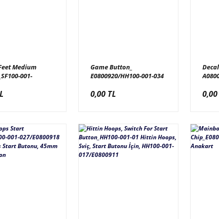
 Feet Medium
Game Button_
Decal
_SF100-001-
E0800920/HH100-001-034
A080
01019 Stinky Feet
Hittin Hoops, Oyun
001L 
L
0,00 TL
0,00
SF100-001-
Butonu
İç Re
801019, 42mm