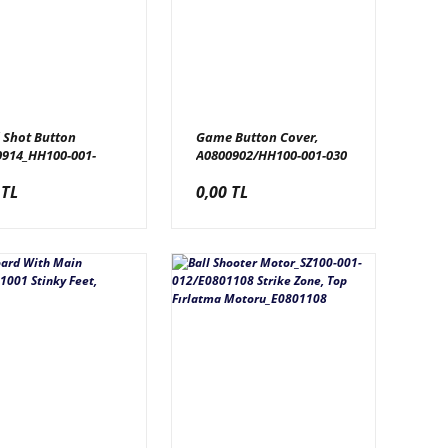
 Shot Button
Game Button Cover,
0914_HH100-001-
A0800902/HH100-001-030
Hittin Hoops, Buton
Hittin Hoops, Oyun
 TL
0,00 TL
smi
Buton Kabı