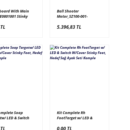
board With Main
Ball Shooter
E0801001 Stinky
Motor_SZ100-001-
 Anakart
012/E0801108 Strike
 TL
5.396,83 TL
Zone, Top Fırlatma
Motoru_E0801108
omplete Soap
Kit Complete Rh
tw/ LED & Switch
FootTarget w/ LED &
er Stinky Feet,
Switch W/Cover Stinky
 TL
0,00 TL
f Sabun Komple
Feet, Hedef Sağ Ayak Seti