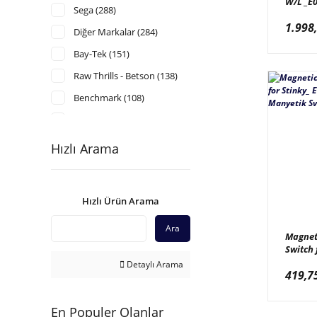
W/L _E
Sega (288)
001-004
1.998
Gol/Sk
Diğer Markalar (284)
SZ100-
Bay-Tek (151)
Raw Thrills - Betson (138)
Benchmark (108)
Komuse Korea (103)
Tecway - Mecpower (102)
Hızlı Arama
Wahlap (90)
Ace Amusement (84)
Hızlı Ürün Arama
China (66)
Ara
Lai Games - Helix (63)
Magnet
Switch 
Jakar Pl. (56)
E080101
Detaylı Arama
Adrenaline Amusement
419,7
Manyet
(55)
Andamiro (52)
En Populer Olanlar