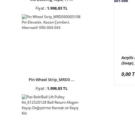
Fiyat :
1.998,83 TL
Acrylic
(Soap)
Feet, S
0,00 T
SF100-
Pin Wheel Strip_MRD0 ...
Fiyat :
1.998,83 TL