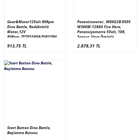
Gear&Motor12Volt 80Rpm
Potentiometer_ WDH22B 0505
Dino Battle, Redüktörlü
W360M-1288A Fire Hero,
Motor,12V
Potansiyometre 5Volt, 10K,
80Rpm_ZYTD5500&ZGB37RH
Sonsuz, Uzun Ömürlü
913,75 TL
2.878,31 TL
Start Button Dino Battle,
Başlatma Butonu